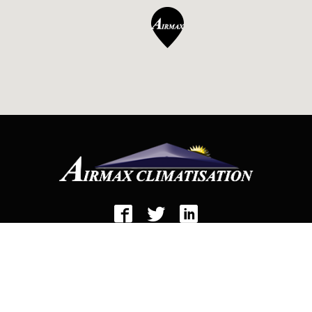
SAINT-RÉMI
195 De L'Église
Saint-Rémi, (Québec) J0L 2L0
450 635-6177