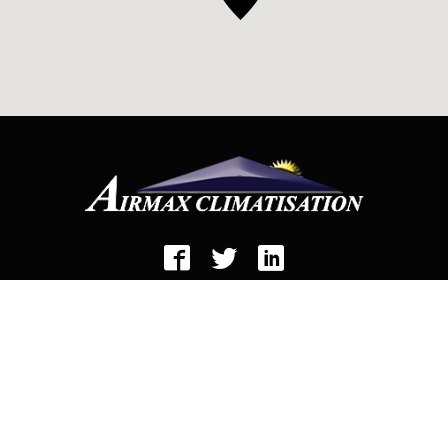
SAINT-RÉMI
195 De L'Église
Saint-Rémi, (Québec) J0L 2L0
450 635-6177