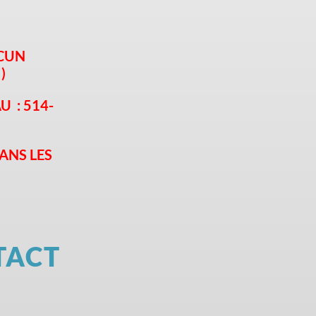
UCUN
 )
U :
514-
ANS LES
TACT