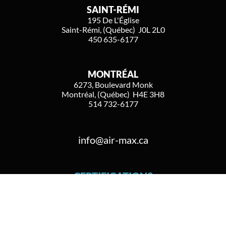
SAINT-RÉMI
195 De L'Église
Saint-Rémi, (Québec) J0L 2L0
450 635-6177
MONTRÉAL
6273, Boulevard Monk
Montréal, (Québec) H4E 3H8
514 732-6177
info@air-max.ca
CERTIFICATIONS
RBQ
2733 239419