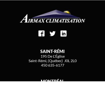
SAINT-RÉMI
195 De L'Église
Saint-Rémi, (Québec) J0L 2L0
450 635-6177
MONTRÉAL
6273, Boulevard Monk
Montréal, (Québec) H4E 3H8
514 732-6177