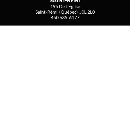
SAINT-RÉMI
195 De L'Église
Saint-Rémi, (Québec) J0L 2L0
450 635-6177
MONTRÉAL
6273, Boulevard Monk
Montréal, (Québec) H4E 3H8
514 732-6177
info@air-max.ca
CERTIFICATIONS
RBQ
2733 239419